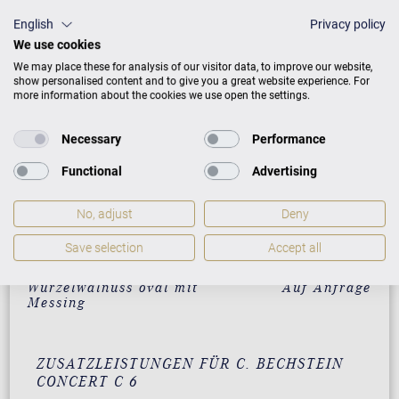
Santos Palisander mit
59.000 €
English
Privacy policy
Messing
We use cookies
We may place these for analysis of our visitor data, to improve our website,
Makassar mit Messing
59.000 €
show personalised content and to give you a great website experience. For
more information about the cookies we use open the settings.
Pyramidenmahagoni mit
59.000 €
Messing
Necessary
Performance
Amberholz mit Chrom
Auf Anfrage
Functional
Advertising
Santos Palisander mit
Auf Anfrage
Chrom
No, adjust
Deny
Walnuss schwarz
Auf Anfrage
Save selection
Accept all
satiniert mit Messing
Wurzelwalnuss oval mit
Auf Anfrage
Messing
ZUSATZLEISTUNGEN FÜR C. BECHSTEIN
CONCERT C 6