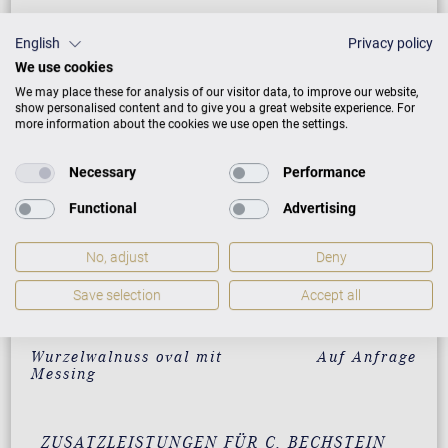
Vavona mit Messing
59.000 €
English
Privacy policy
Santos Palisander mit
59.000 €
We use cookies
Messing
We may place these for analysis of our visitor data, to improve our website,
show personalised content and to give you a great website experience. For
Makassar mit Messing
59.000 €
more information about the cookies we use open the settings.
Pyramidenmahagoni mit
59.000 €
Messing
Necessary
Performance
Amberholz mit Chrom
Auf Anfrage
Functional
Advertising
Santos Palisander mit
Auf Anfrage
No, adjust
Deny
Chrom
Save selection
Accept all
Walnuss schwarz
Auf Anfrage
satiniert mit Messing
Wurzelwalnuss oval mit
Auf Anfrage
Messing
ZUSATZLEISTUNGEN FÜR C. BECHSTEIN