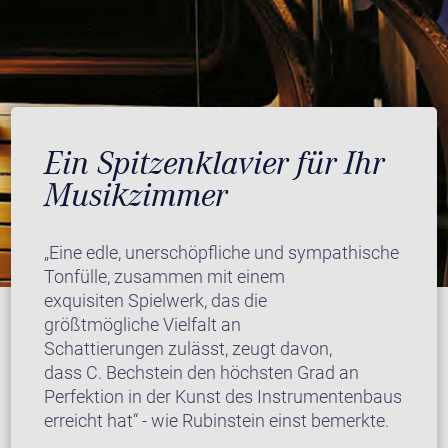
Ein Spitzenklavier für Ihr
Musikzimmer
„Eine edle, unerschöpfliche und sympathische
Tonfülle, zusammen mit einem
exquisiten Spielwerk, das die
größtmögliche Vielfalt an
Schattierungen zulässt, zeugt davon,
dass C. Bechstein den höchsten Grad an
Perfektion in der Kunst des Instrumentenbaus
erreicht hat“ - wie Rubinstein einst bemerkte.