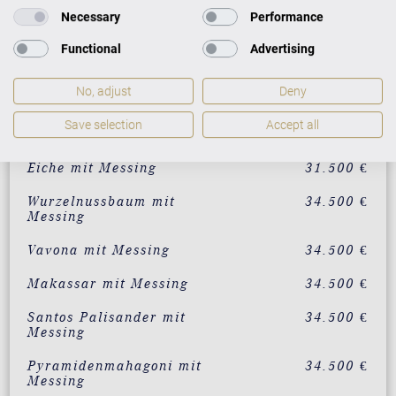
Necessary
Performance
individualisierbar in 200
34.500 €
RAL-Farben
Functional
Advertising
Weiß mit Messing
28.500 €
No, adjust
Deny
Mahagoni mit Messing
31.500 €
Save selection
Accept all
Nussbaum mit Messing
31.500 €
Eiche mit Messing
31.500 €
Wurzelnussbaum mit
34.500 €
Messing
Vavona mit Messing
34.500 €
Makassar mit Messing
34.500 €
Santos Palisander mit
34.500 €
Messing
Pyramidenmahagoni mit
34.500 €
Messing