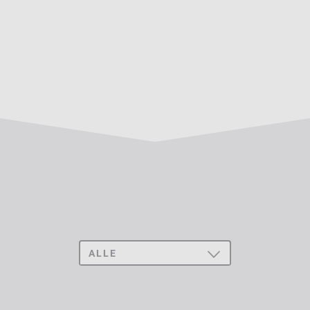
ALLE
TOGGLE
DROPDOWN
KLAVIER
FLÜGEL