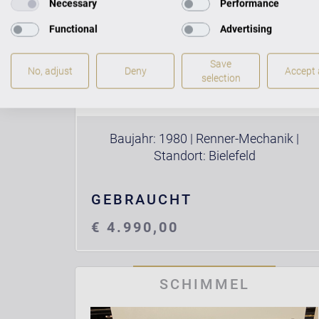
Necessary
Performance
Functional
Advertising
Save
112/5 weiß poliert
No, adjust
Deny
Accept a
selection
Baujahr: 1980 | Renner-Mechanik |
Standort: Bielefeld
GEBRAUCHT
€ 4.990,00
SCHIMMEL