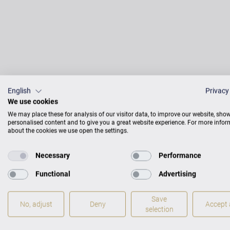
English
Privacy
We use cookies
IM C
We may place these for analysis of our visitor data, to improve our website, sho
personalised content and to give you a great website experience. For more info
about the cookies we use open the settings.
Necessary
Performance
Functional
Advertising
Save
No, adjust
Deny
Accept a
selection