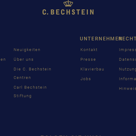
UNTERNEHMEN
RECH
Neuigkeiten
Kontakt
Impre
den
Über uns
Presse
Datens
n
Die C. Bechstein
Klavierbau
Nutzun
Centren
Jobs
Inform
Carl Bechstein
Hinwei
Stiftung