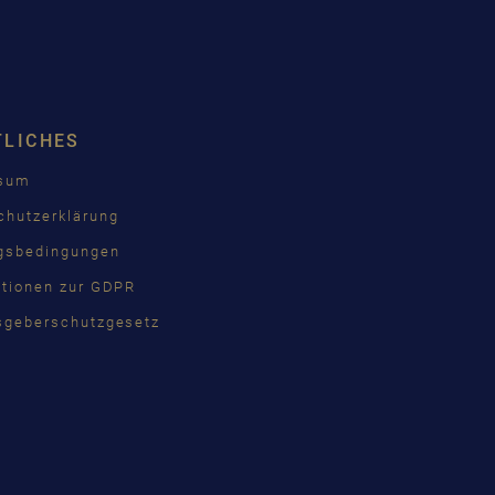
TLICHES
ssum
chutzerklärung
gsbedingungen
ationen zur GDPR
sgeberschutzgesetz