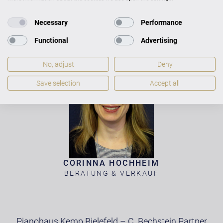
JOSEF STÜHLMEYER
Necessary
Performance
BERATUNG & VERKAUF
KLAVIERBAUMEISTER
Functional
Advertising
No, adjust
Deny
Save selection
Accept all
CORINNA HOCHHEIM
BERATUNG & VERKAUF
Pianohaus Kemp Bielefeld – C. Bechstein Partner