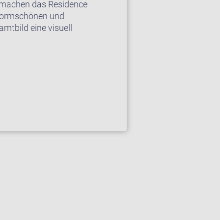
– machen das Residence
 formschönen und
mtbild eine visuell