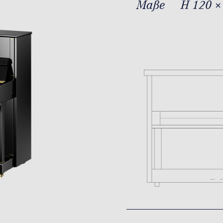
Maße
H 120 ×