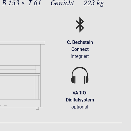
 B 153 × T 61
Gewicht
223 kg
C. Bechstein
Connect
integriert
VARIO-
Digitalsystem
optional