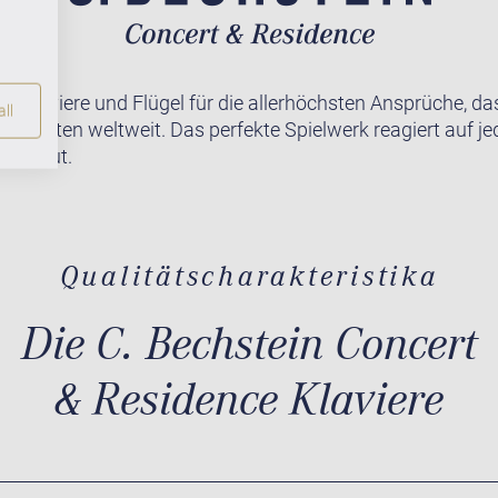
te Klaviere und Flügel für die allerhöchsten Ansprüche, da
ll
r Pianisten weltweit. Das perfekte Spielwerk reagiert auf j
lich gut.
Qualitätscharakteristika
Die C. Bechstein Concert
& Residence Klaviere