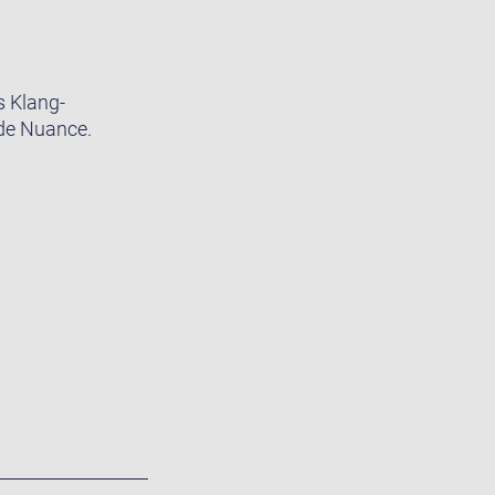
s Klang-
ede Nuance.