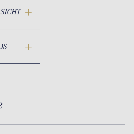
RSICHT
DS
e