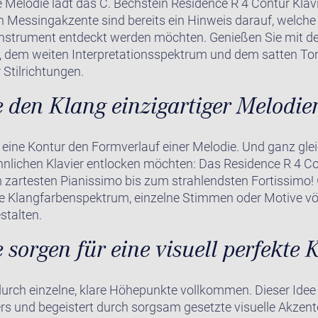
 Melodie lädt das C. Bechstein Residence R 4 Contur Klavi
en Messingakzente sind bereits ein Hinweis darauf, welch
Instrument entdeckt werden möchten. Genießen Sie mit d
g, dem weiten Interpretationsspektrum und dem satten T
 Stilrichtungen.
 den Klang einzigartiger Melodie
 eine Kontur den Formverlauf einer Melodie. Und ganz gle
lichen Klavier entlocken möchten: Das Residence R 4 Con
 zartesten Pianissimo bis zum strahlendsten Fortissimo! 
e Klangfarbenspektrum, einzelne Stimmen oder Motive völl
stalten.
 sorgen für eine visuell perfekte
durch einzelne, klare Höhepunkte vollkommen. Dieser Idee
rs und begeistert durch sorgsam gesetzte visuelle Akzent