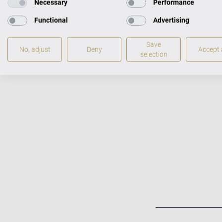
Necessary
Performance
Functional
Advertising
Meisterhaf
Save
Ideal viele
No, adjust
Deny
Accept a
selection
Unübertreff