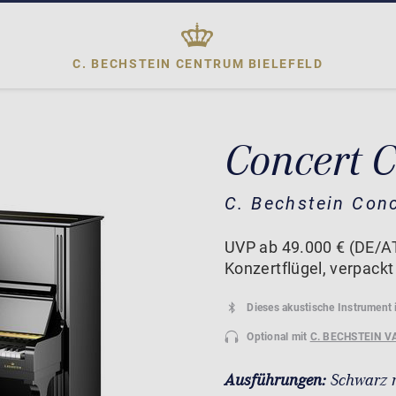
C. BECHSTEIN CENTRUM
BIELEFELD
Concert C
C. Bechstein Con
UVP ab 49.000 € (DE/AT
Konzertflügel, verpackt 
Dieses akustische Instrument 
Optional mit
C. BECHSTEIN V
Ausführungen:
Schwarz 