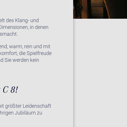
elt des Klang- und
Dimensionen, in denen
usmacht.
end, warm, rein und mit
omfort, die Spielfreude
nd Sie werden kein
 C 8!
it größter Leidenschaft
ährigen Jubiläum zu