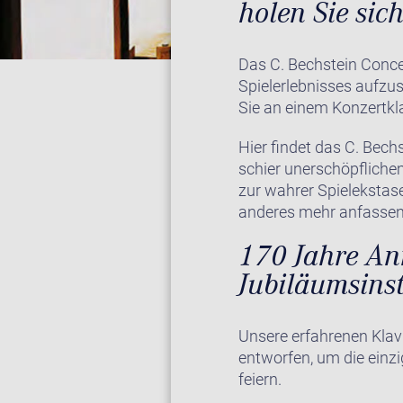
holen Sie sic
Das C. Bechstein Concer
Spielerlebnisses aufzu
Sie an einem Konzertkla
Hier findet das C. Bech
schier unerschöpfliche
zur wahrer Spielekstase
anderes mehr anfassen
170 Jahre Ann
Jubiläumsins
Unsere erfahrenen Klav
entworfen, um die einzi
feiern.