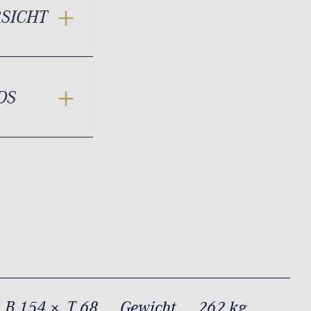
RSICHT
DS
 B 154 × T 68
Gewicht
262 kg