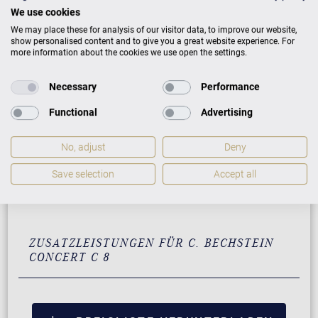
Messing
We use cookies
We may place these for analysis of our visitor data, to improve our website,
Pyramidenmahagoni mit
64.000 €
show personalised content and to give you a great website experience. For
Messing
more information about the cookies we use open the settings.
Amberholz mit Chrom
Auf Anfrage
Necessary
Performance
Walnuss schwarz
Auf Anfrage
Functional
Advertising
satiniert mit Chrom
Weiß Skyline Berlin mit
Auf Anfrage
No, adjust
Deny
Chrom
Save selection
Accept all
Weiß mit weißem
Auf Anfrage
Ebenholz mit Messing
ZUSATZLEISTUNGEN FÜR C. BECHSTEIN
CONCERT C 8