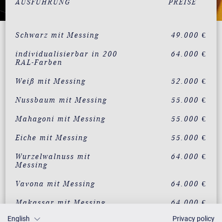
AUSFÜHRUNG
PREISE
Schwarz mit Messing
49.000 €
individualisierbar in 200
64.000 €
RAL-Farben
Weiß mit Messing
52.000 €
Nussbaum mit Messing
55.000 €
Mahagoni mit Messing
55.000 €
Eiche mit Messing
55.000 €
Wurzelwalnuss mit
64.000 €
Messing
Vavona mit Messing
64.000 €
Makassar mit Messing
64.000 €
English
Privacy policy
Santos Palisander mit
64.000 €