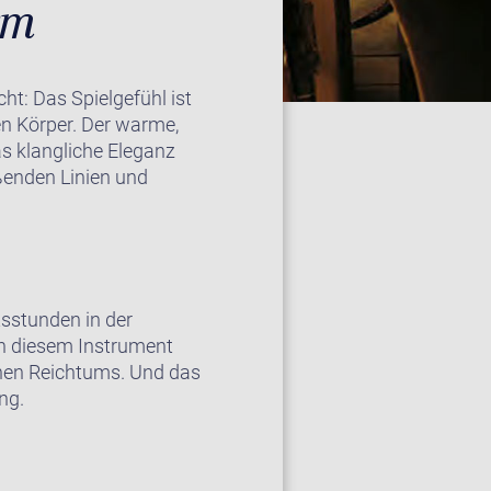
rm
ht: Das Spielgefühl ist
n Körper. Der warme,
as klangliche Eleganz
eßenden Linien und
tsstunden in der
in diesem Instrument
ichen Reichtums. Und das
ng.