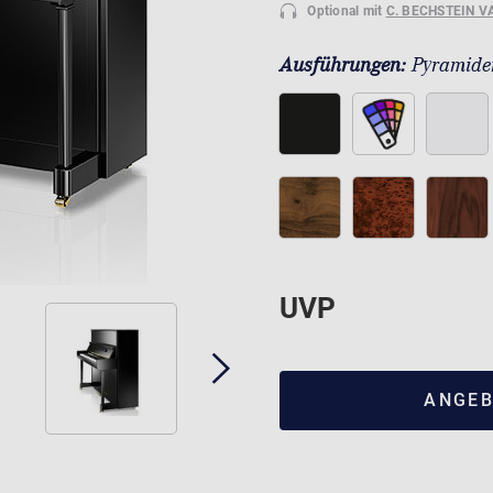
Optional mit
C. BECHSTEIN V
Ausführungen:
Pyramide
UVP
ANGEB