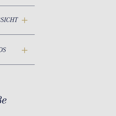
RSICHT
DS
ße