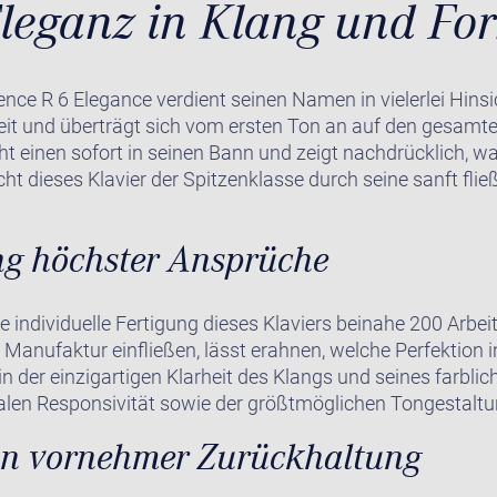
leganz in Klang und Fo
nce R 6 Elegance verdient seinen Namen in vielerlei Hinsic
it und überträgt sich vom ersten Ton an auf den gesamte
ht einen sofort in seinen Bann und zeigt nachdrücklich, w
cht dieses Klavier der Spitzenklasse durch seine sanft fli
ng höchster Ansprüche
ie individuelle Fertigung dieses Klaviers beinahe 200 Arbei
 Manufaktur einfließen, lässt erahnen, welche Perfektion 
in der einzigartigen Klarheit des Klangs und seines farbl
malen Responsivität sowie der größtmöglichen Tongestaltu
on vornehmer Zurückhaltung