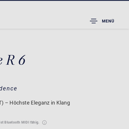
TOGGLE
MENÜ
DROPDOWN
e R 6
idence
) – Höchste Eleganz in Klang
ist Bluetooth MIDI fähig.