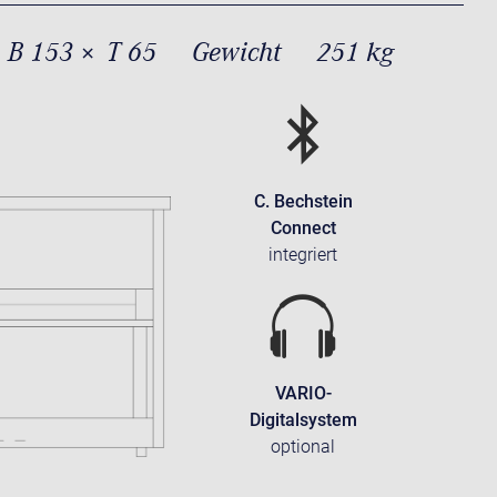
 B 153 × T 65
Gewicht
251 kg
C. Bechstein
Connect
integriert
VARIO-
Digitalsystem
optional