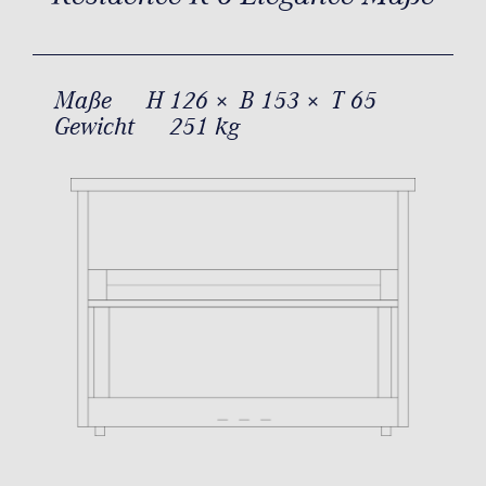
Maße
H 126 × B 153 × T 65
Gewicht
251 kg