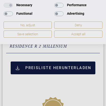
Necessary
Performance
Santos Palisander mit
32.900 €
Messing
Functional
Advertising
Pyramidenmahagoni mit
32.900 €
Messing
No, adjust
Deny
Save selection
Accept all
ZUSATZLEISTUNGEN FÜR C. BECHSTEIN
RESIDENCE R 2 MILLENIUM
PREISLISTE HERUNTERLADEN