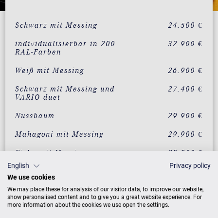
Schwarz mit Messing
24.500 €
individualisierbar in 200
32.900 €
RAL-Farben
Weiß mit Messing
26.900 €
Schwarz mit Messing und
27.400 €
VARIO duet
Nussbaum
29.900 €
Mahagoni mit Messing
29.900 €
Eiche mit Messing
29.900 €
English
Privacy policy
Wurzelnussbaum mit
32.900 €
We use cookies
Messing
We may place these for analysis of our visitor data, to improve our website,
Vavona mit Messing
32.900 €
show personalised content and to give you a great website experience. For
more information about the cookies we use open the settings.
Makassar mit Messing
32.900 €