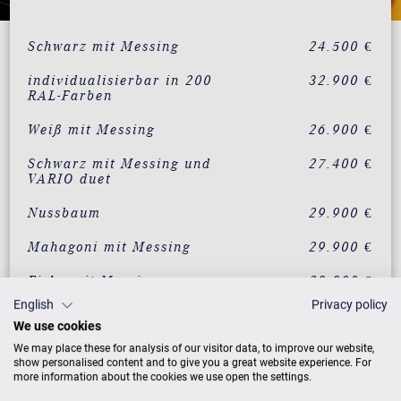
Schwarz mit Messing
24.500 €
individualisierbar in 200
32.900 €
RAL-Farben
Weiß mit Messing
26.900 €
Schwarz mit Messing und
27.400 €
VARIO duet
Nussbaum
29.900 €
Mahagoni mit Messing
29.900 €
Eiche mit Messing
29.900 €
English
Privacy policy
Wurzelnussbaum mit
32.900 €
We use cookies
Messing
We may place these for analysis of our visitor data, to improve our website,
Vavona mit Messing
32.900 €
show personalised content and to give you a great website experience. For
more information about the cookies we use open the settings.
Makassar mit Messing
32.900 €