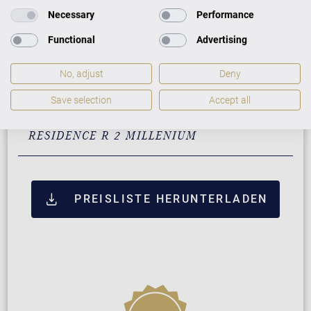
Necessary
Performance
Santos Palisander mit
32.900 €
Messing
Functional
Advertising
Pyramidenmahagoni mit
32.900 €
Messing
No, adjust
Deny
Save selection
Accept all
ZUSATZLEISTUNGEN FÜR C. BECHSTEIN
RESIDENCE R 2 MILLENIUM
PREISLISTE HERUNTERLADEN