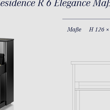
esidence R 6 Elegance Ma
Maße
H 126 ×