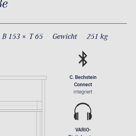
ße
 B 153 × T 65
Gewicht
251 kg
C. Bechstein
Connect
integriert
VARIO-