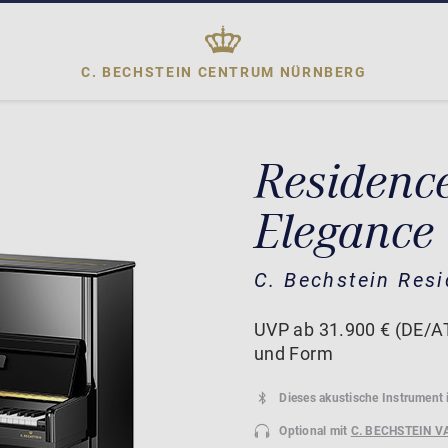
C. BECHSTEIN CENTRUM
NÜRNBERG
Residenc
Elegance
C. Bechstein Res
UVP ab 31.900 € (DE/AT
und Form
Dieses akustische Instrument 
Optional mit
C. BECHSTEIN V