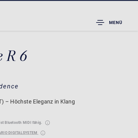
TOGGLE
MENÜ
DROPDOWN
e R 6
idence
) – Höchste Eleganz in Klang
ist Bluetooth MIDI fähig.
ARIO DIGITALSYSTEM