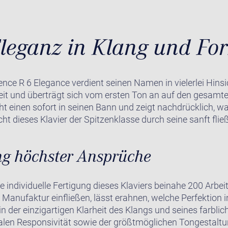
leganz in Klang und Fo
nce R 6 Elegance verdient seinen Namen in vielerlei Hinsic
it und überträgt sich vom ersten Ton an auf den gesamte
ht einen sofort in seinen Bann und zeigt nachdrücklich, w
cht dieses Klavier der Spitzenklasse durch seine sanft fli
ng höchster Ansprüche
ie individuelle Fertigung dieses Klaviers beinahe 200 Arbei
 Manufaktur einfließen, lässt erahnen, welche Perfektion 
in der einzigartigen Klarheit des Klangs und seines farbl
malen Responsivität sowie der größtmöglichen Tongestaltu