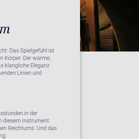
rm
ht: Das Spielgefühl ist
n Körper. Der warme,
as klangliche Eleganz
eßenden Linien und
tsstunden in der
in diesem Instrument
ichen Reichtums. Und das
ng.