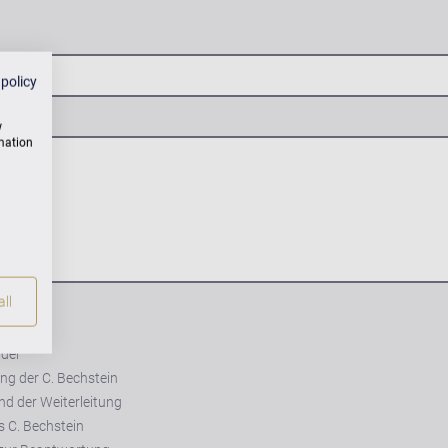
 policy
w
rmation
ll
 der
ng der C. Bechstein
d der Weiterleitung
s C. Bechstein