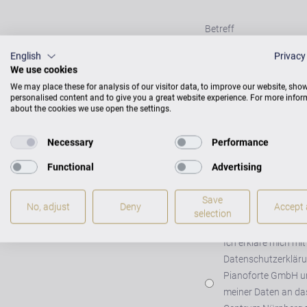
Betreff
English
Privacy
We use cookies
Nachricht
*
We may place these for analysis of our visitor data, to improve our website, sho
personalised content and to give you a great website experience. For more info
about the cookies we use open the settings.
Necessary
Performance
Functional
Advertising
Save
No, adjust
Deny
Accept a
selection
Einwilligung
*
Ich erkläre mich mit
Datenschutzerkläru
Pianoforte GmbH un
meiner Daten an da