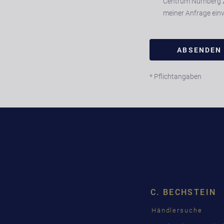
Centrum Nürnberg 
meiner Anfrage ein
* Pflichtangaben
C. BECHSTEIN
Händlersuche