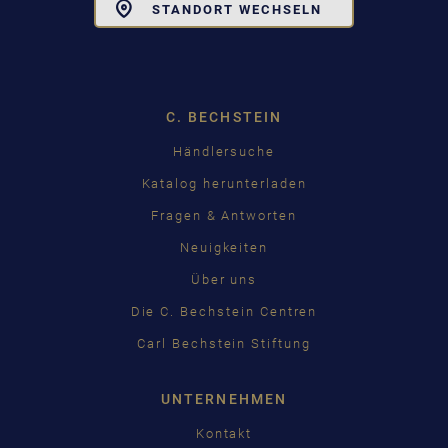
Toggle
STANDORT WECHSELN
Dropdown
C. BECHSTEIN
Händlersuche
Katalog herunterladen
Fragen & Antworten
Neuigkeiten
Über uns
Die C. Bechstein Centren
Carl Bechstein Stiftung
UNTERNEHMEN
Kontakt