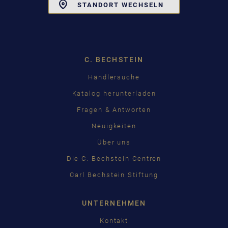
Toggle
STANDORT WECHSELN
Dropdown
C. BECHSTEIN
Händlersuche
Katalog herunterladen
Fragen & Antworten
Neuigkeiten
Über uns
Die C. Bechstein Centren
Carl Bechstein Stiftung
UNTERNEHMEN
Kontakt