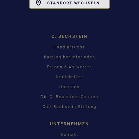
Toggle
STANDORT WECHSELN
Dropdown
C. BECHSTEIN
Händlersuche
Katalog herunterladen
Fragen & Antworten
Neuigkeiten
Über uns
Die C. Bechstein Centren
Carl Bechstein Stiftung
UNTERNEHMEN
Kontakt