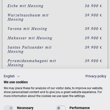
Eiche mit Messing
36.900 €
Wurzelnussbaum mit
39.900 €
Messing
Vavona mit Messing
39.900 €
Makassar mit Messing
39.900 €
Santos Palisander mit
39.900 €
Messing
Pyramidenmahagoni mit
39.900 €
Messing
English
Privacy policy
ZUSATZLEISTUNGEN FÜR C. BECHSTEIN
We use cookies
RESIDENCE R 6 STYLE
We may place these for analysis of our visitor data, to improve our website,
show personalised content and to give you a great website experience. For
more information about the cookies we use open the settings.
Necessary
Performance
PREISLISTE HERUNTERLADEN