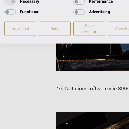
Necessary
Performance
Functional
Advertising
Save
No, adjust
Deny
Accept a
selection
Mit Notationssoftware wie
SIBE