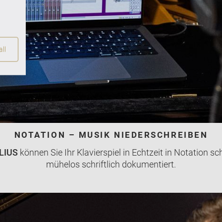
ll
NOTATION – MUSIK NIEDERSCHREIBEN
LIUS
können Sie Ihr Klavierspiel in Echtzeit in Notation s
mühelos schriftlich dokumentiert.