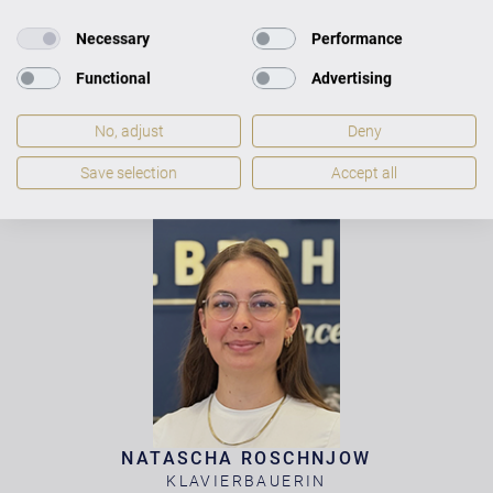
Necessary
Performance
Functional
Advertising
MIKE FRANKE
No, adjust
Deny
KLAVIERBAUER /
KONZERTTECHNIKER
Save selection
Accept all
BERATUNG & VERKAUF
NATASCHA ROSCHNJOW
KLAVIERBAUERIN