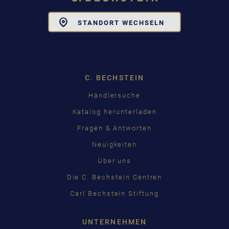
Toggle
STANDORT WECHSELN
Dropdown
C. BECHSTEIN
Händlersuche
Katalog herunterladen
Fragen & Antworten
Neuigkeiten
Über uns
Die C. Bechstein Centren
Carl Bechstein Stiftung
UNTERNEHMEN