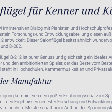
flügel für Kenner und K
Im intensiven Dialog mit Pianisten und Hochschulprofe
chstein Forschungs-und Entwicklungsabteilung diesen au
12 entwickelt. Dieser Salonflügel besitzt ähnlich wunderv
4 und D-282.
lügel B-212 ist purer Genuss und gleichzeitig ein ideales A
er und den ambitionierten Spieler, der das Beste vom Besten
l steht in Hochschulen, Kammermusiksälen und Privatsal
der Manufaktur
rtigung kombinieren den großen Erfahrungsschatz im Spi
 mit den Ergebnissen neuester Forschung und Entwicklung
 wird höchste Meisterschaft beim Aufbau des Spannungskr