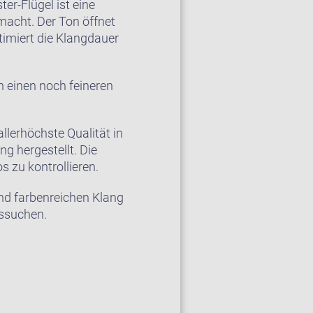
er-Flügel ist eine
acht. Der Ton öffnet
timiert die Klangdauer
 einen noch feineren
llerhöchste Qualität in
 hergestellt. Die
s zu kontrollieren.
und farbenreichen Klang
ussuchen.