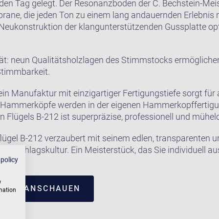
den Tag gelegt. Der Resonanzboden der C. Bechstein-Meist
ne, die jeden Ton zu einem lang andauernden Erlebnis m
e Neukonstruktion der klangunterstützenden Gussplatte op
ät: neun Qualitätsholzlagen des Stimmstocks ermöglichen
Stimmbarkeit.
in Manufaktur mit einzigartiger Fertigungstiefe sorgt für a
e Hammerköpfe werden in der eigenen Hammerkopffertigung
in Flügels B-212 ist superpräzise, professionell und mühelo
flügel B-212 verzaubert mit seinem edlen, transparenten 
 Anschlagskultur. Ein Meisterstück, das Sie individuell a
 policy
w
TRUM ANSCHAUEN
rmation