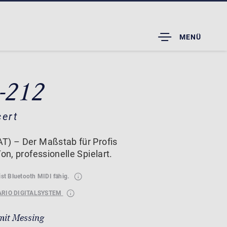
TOGGLE
MENÜ
DROPDOWN
B-212
cert
T) – Der Maßstab für Profis
on, professionelle Spielart.
ist Bluetooth MIDI fähig.
ARIO DIGITALSYSTEM
mit Messing