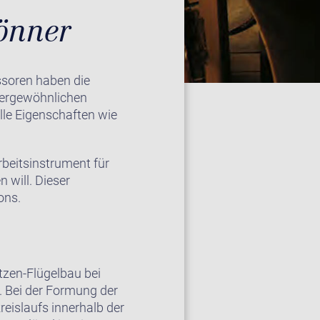
önner
ssoren haben die
ßergewöhnlichen
olle Eigenschaften wie
rbeitsinstrument für
 will. Dieser
ons.
tzen-Flügelbau bei
. Bei der Formung der
eislaufs innerhalb der