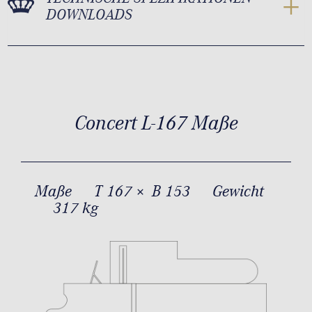
DOWNLOADS
Concert L-167 Maße
Maße
T 167 × B 153
Gewicht
317 kg