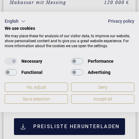
Makassar mit Messing
120.000 €
Santos Palisander mit
120.000 €
Messing
English
Privacy policy
We use cookies
Pyramidenmahagoni mit
120.000 €
Messing
We may place these for analysis of our visitor data, to improve our website,
show personalised content and to give you a great website experience. For
more information about the cookies we use open the settings.
Wurzelnussbaum
137.490 €
Chippendale
Necessary
Performance
Pyramidenmahagoni
137.490 €
Chippendale mit Messing
Functional
Advertising
No, adjust
Deny
ZUSATZLEISTUNGEN FÜR C. BECHSTEIN
CONCERT L-167
Save selection
Accept all
PREISLISTE HERUNTERLADEN