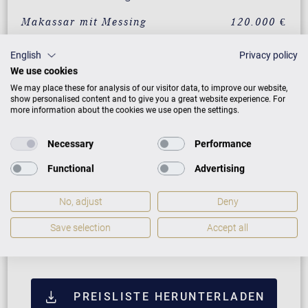
Makassar mit Messing
120.000 €
Santos Palisander mit
120.000 €
English
Privacy policy
Messing
We use cookies
Pyramidenmahagoni mit
120.000 €
We may place these for analysis of our visitor data, to improve our website,
Messing
show personalised content and to give you a great website experience. For
more information about the cookies we use open the settings.
Wurzelnussbaum
137.490 €
Chippendale
Necessary
Performance
Pyramidenmahagoni
137.490 €
Functional
Advertising
Chippendale mit Messing
No, adjust
Deny
ZUSATZLEISTUNGEN FÜR C. BECHSTEIN
Save selection
Accept all
CONCERT L-167
PREISLISTE HERUNTERLADEN