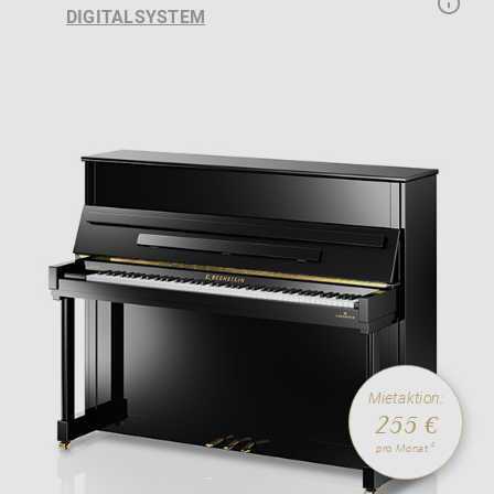
DIGITALSYSTEM
Mietaktion:
255 €
4
pro Monat