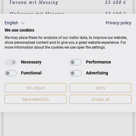
Vavona mit Messing
33.500 €
Makassar mit Messing
33.500 €
English
Privacy policy
Santos Palisander mit
33.500 €
We use cookies
Messing
We may place these for analysis of our visitor data, to improve our website,
Pyramidenmahagoni mit
33.500 €
show personalised content and to give you a great website experience. For
Messing
more information about the cookies we use open the settings.
Necessary
Performance
ZUSATZLEISTUNGEN FÜR C. BECHSTEIN
Functional
Advertising
RESIDENCE R 4 CLASSIC
No, adjust
Deny
Save selection
Accept all
PREISLISTE HERUNTERLADEN