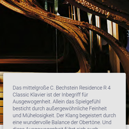
Das mittelgroße C. Bechstein Residence R 4
Classic Klavier ist der Inbegriff für
Ausgewogenheit. Allein das Spielgefühl
besticht durch außergewöhnliche Feinheit
und Mühelosigkeit. Der Klang begeistert durch
eine wundervolle Balance der Obertöne. Und