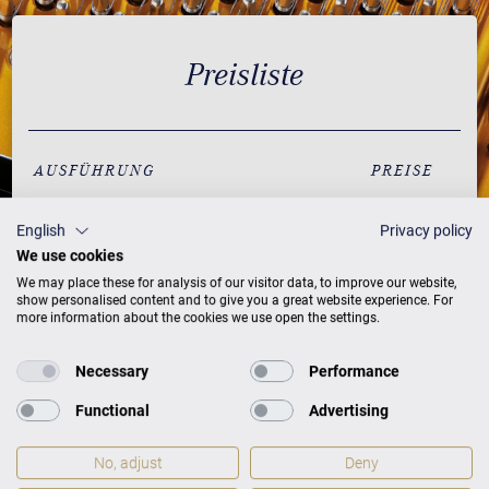
Preisliste
AUSFÜHRUNG
PREISE
English
Privacy policy
Schwarz mit Messing
182.000 €
We use cookies
individualisierbar in 200
232.000 €
We may place these for analysis of our visitor data, to improve our website,
show personalised content and to give you a great website experience. For
RAL-Farben
more information about the cookies we use open the settings.
Weiß mit Messing
197.000 €
Necessary
Performance
Nussbaum mit Messing
212.000 €
Functional
Advertising
Mahagoni mit Messing
212.000 €
No, adjust
Deny
Eiche mit Messing
212.000 €