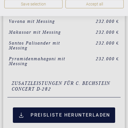
Save selection
Accept all
Wurzelnussbaum mit
232.000 €
Messing
Vavona mit Messing
232.000 €
Makassar mit Messing
232.000 €
Santos Palisander mit
232.000 €
Messing
Pyramidenmahagoni mit
232.000 €
Messing
ZUSATZLEISTUNGEN FÜR C. BECHSTEIN
CONCERT D-282
PREISLISTE HERUNTERLADEN