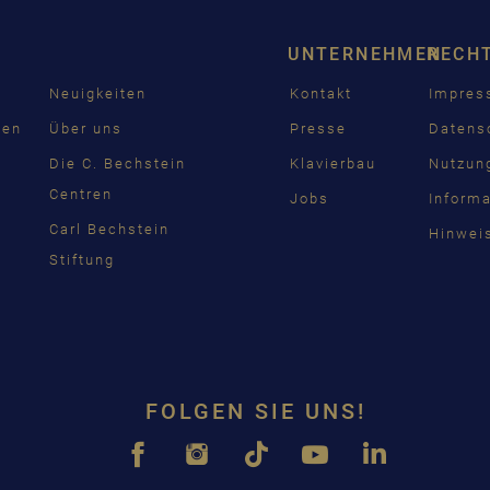
UNTERNEHMEN
RECH
Neuigkeiten
Kontakt
Impre
den
Über uns
Presse
Datens
n
Die C. Bechstein
Klavierbau
Nutzun
Centren
Jobs
Inform
Carl Bechstein
Hinwei
Stiftung
FOLGEN SIE UNS!