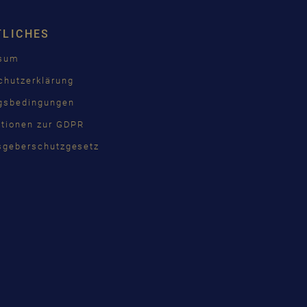
TLICHES
ssum
chutzerklärung
gsbedingungen
ationen zur GDPR
sgeberschutzgesetz