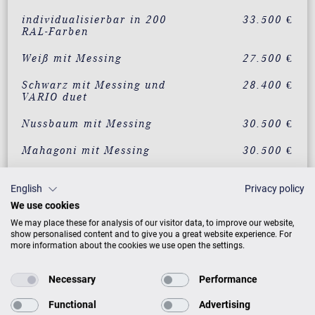
individualisierbar in 200
33.500 €
RAL-Farben
Weiß mit Messing
27.500 €
Schwarz mit Messing und
28.400 €
VARIO duet
Nussbaum mit Messing
30.500 €
Mahagoni mit Messing
30.500 €
Eiche mit Messing
30.500 €
English
Privacy policy
Wurzelnussbaum mit
33.500 €
We use cookies
Messing
We may place these for analysis of our visitor data, to improve our website,
show personalised content and to give you a great website experience. For
Vavona mit Messing
33.500 €
more information about the cookies we use open the settings.
Makassar mit Messing
33.500 €
Necessary
Performance
Santos Palisander mit
33.500 €
Functional
Advertising
Messing