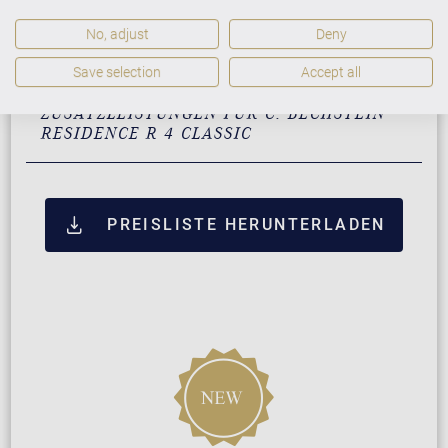
Pyramidenmahagoni mit
33.500 €
No, adjust
Deny
Messing
Save selection
Accept all
ZUSATZLEISTUNGEN FÜR C. BECHSTEIN
RESIDENCE R 4 CLASSIC
PREISLISTE HERUNTERLADEN