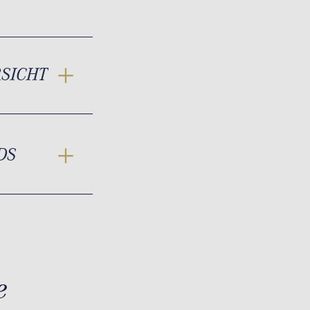
RSICHT
DS
e