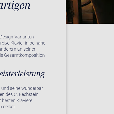
artigen
 Design-Varianten
große Klavier in beinahe
r anderem an seiner
ende Gesamtkomposition
isterleistung
n und seine wunderbar
en des C. Bechstein
 besten Klaviere.
h selbst.