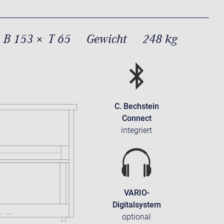
 B 153 × T 65
Gewicht
248 kg
C. Bechstein
Connect
integriert
VARIO-
Digitalsystem
optional