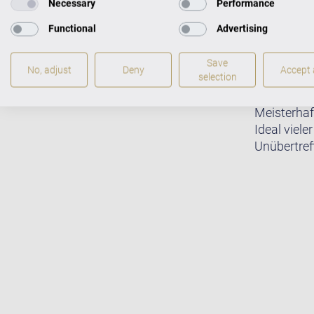
Necessary
Performance
Functional
Advertising
Save
No, adjust
Deny
Accept a
selection
Meisterhaf
Ideal viele
Unübertreff