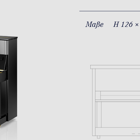
Maße
H 126 ×