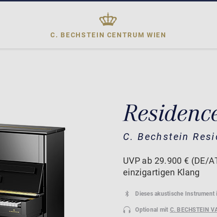
C. BECHSTEIN CENTRUM
WIEN
Residence
C. Bechstein Res
UVP ab 29.900 € (DE/AT)
einzigartigen Klang
Dieses akustische Instrument 
Optional mit
C. BECHSTEIN V