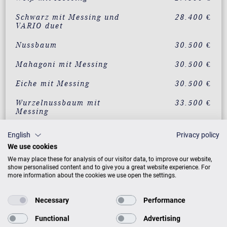
Schwarz mit Messing und
28.400 €
VARIO duet
Nussbaum
30.500 €
Mahagoni mit Messing
30.500 €
Eiche mit Messing
30.500 €
Wurzelnussbaum mit
33.500 €
Messing
Vavona mit Messing
33.500 €
English
Privacy policy
We use cookies
Makassar mit Messing
33.500 €
We may place these for analysis of our visitor data, to improve our website,
show personalised content and to give you a great website experience. For
Santos Palisander mit
33.500 €
more information about the cookies we use open the settings.
Messing
Pyramidenmahagoni mit
33.500 €
Necessary
Performance
Messing
Functional
Advertising