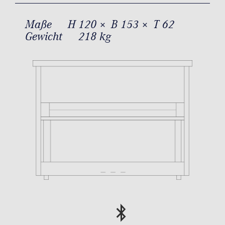
Maße
H 120 × B 153 × T 62
Gewicht
218 kg