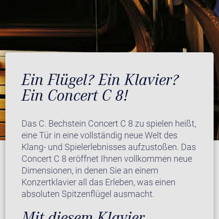
Ein Flügel? Ein Klavier?
Ein Concert C 8!
Das C. Bechstein Concert C 8 zu spielen heißt,
eine Tür in eine vollständig neue Welt des
Klang- und Spielerlebnisses aufzustoßen. Das
Concert C 8 eröffnet Ihnen vollkommen neue
Dimensionen, in denen Sie an einem
Konzertklavier all das Erleben, was einen
absoluten Spitzenflügel ausmacht.
Mit diesem Klavier