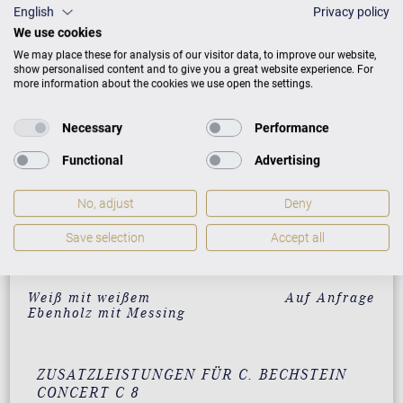
English
Privacy policy
Makassar mit Messing
64.000 €
We use cookies
We may place these for analysis of our visitor data, to improve our website,
Santos Palisander mit
64.000 €
show personalised content and to give you a great website experience. For
Messing
more information about the cookies we use open the settings.
Pyramidenmahagoni mit
64.000 €
Necessary
Performance
Messing
Functional
Advertising
Amberholz mit Chrom
Auf Anfrage
Walnuss schwarz
Auf Anfrage
No, adjust
Deny
satiniert mit Chrom
Save selection
Accept all
Weiß Skyline Berlin mit
Auf Anfrage
Chrom
Weiß mit weißem
Auf Anfrage
Ebenholz mit Messing
ZUSATZLEISTUNGEN FÜR C. BECHSTEIN
CONCERT C 8