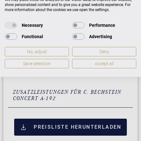
show personalised content and to give you a great website experience. For
Vavona mit Messing
132.000 €
more information about the cookies we use open the settings.
Makassar mit Messing
132.000 €
Necessary
Performance
Santos Palisander mit
132.000 €
Messing
Functional
Advertising
Pyramidenmahagoni mit
132.000 €
No, adjust
Deny
Messing
Save selection
Accept all
Mahagoni
132.290 €
Klassikausführung
ZUSATZLEISTUNGEN FÜR C. BECHSTEIN
CONCERT A-192
PREISLISTE HERUNTERLADEN