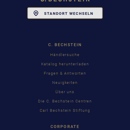
Toggle
STANDORT WECHSELN
Dropdown
C. BECHSTEIN
Händlersuche
Katalog herunterladen
Fragen & Antworten
Neuigkeiten
Über uns
Die C. Bechstein Centren
Carl Bechstein Stiftung
CORPORATE