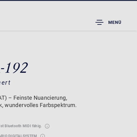
TOGGLE
MENÜ
DROPDOWN
A-192
cert
T) – Feinste Nuancierung,
ik, wundervolles Farbspektrum.
ist Bluetooth MIDI fähig.
ARIO DIGITALSYSTEM