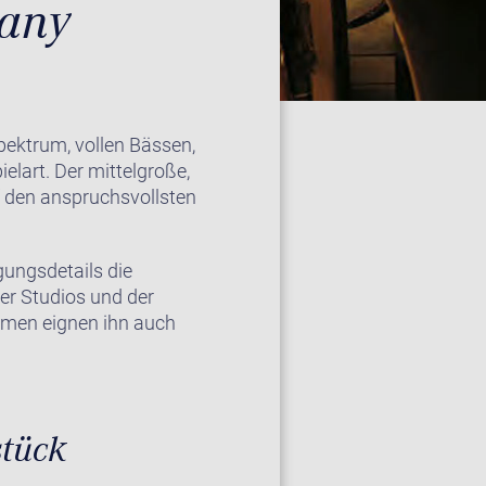
many
pektrum, vollen Bässen,
lart. Der mittelgroße,
auf den anspruchsvollsten
gungsdetails die
der Studios und der
umen eignen ihn auch
stück