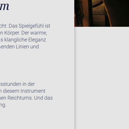
rm
ht: Das Spielgefühl ist
n Körper. Der warme,
as klangliche Eleganz
eßenden Linien und
tsstunden in der
in diesem Instrument
ichen Reichtums. Und das
ng.