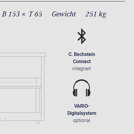
 B 153 × T 65
Gewicht
251 kg
C. Bechstein
Connect
integriert
VARIO-
Digitalsystem
optional