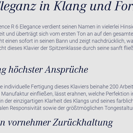
leganz in Klang und Fo
nce R 6 Elegance verdient seinen Namen in vielerlei Hinsic
it und überträgt sich vom ersten Ton an auf den gesamte
ht einen sofort in seinen Bann und zeigt nachdrücklich, w
cht dieses Klavier der Spitzenklasse durch seine sanft fli
ng höchster Ansprüche
ie individuelle Fertigung dieses Klaviers beinahe 200 Arbei
 Manufaktur einfließen, lässt erahnen, welche Perfektion 
in der einzigartigen Klarheit des Klangs und seines farbl
malen Responsivität sowie der größtmöglichen Tongestaltu
on vornehmer Zurückhaltung