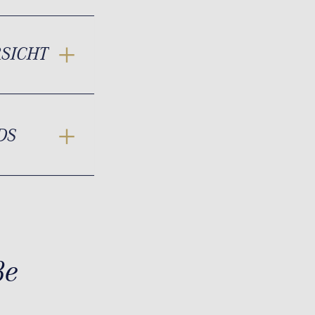
RSICHT
DS
ße