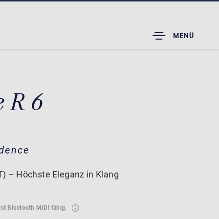
TOGGLE
MENÜ
DROPDOWN
e R 6
idence
) – Höchste Eleganz in Klang
ist Bluetooth MIDI fähig.