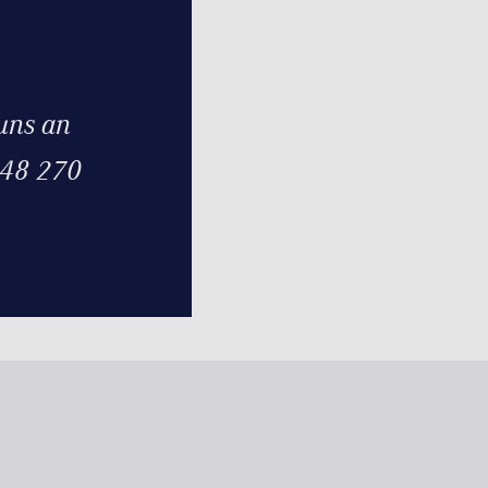
uns an
 48 270