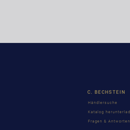
C. BECHSTEIN
Händlersuche
Katalog herunterla
Fragen & Antworte