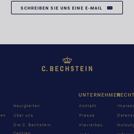
SCHREIBEN SIE UNS EINE E-MAIL
UNTERNEHMEN
RECH
Neuigkeiten
Kontakt
Impre
den
Über uns
Presse
Datens
n
Die C. Bechstein
Klavierbau
Nutzun
Centren