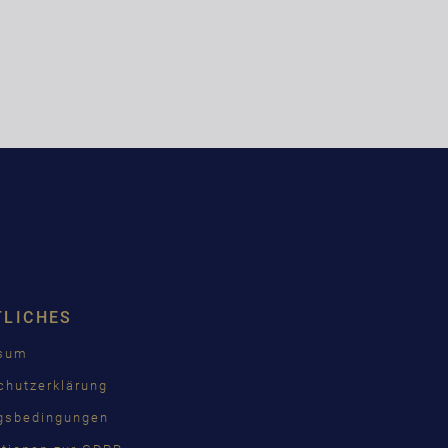
TLICHES
ssum
chutzerklärung
gsbedingungen