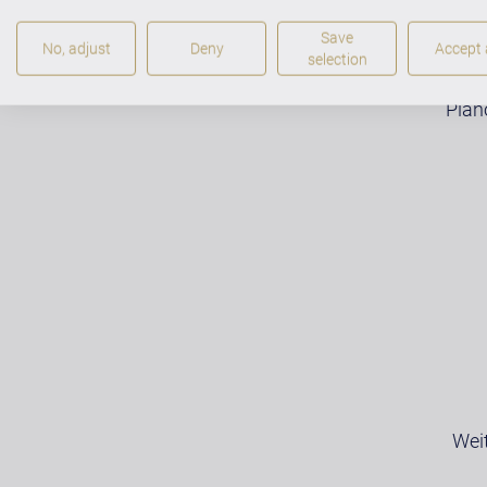
KLAVIERBAUER / BER
Save
No, adjust
Deny
Accept a
selection
Pian
Wei