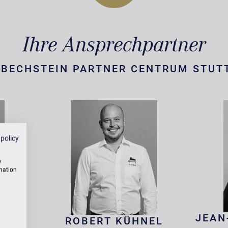
Ihre Ansprechpartner
. BECHSTEIN PARTNER CENTRUM STUT
 policy
w
rmation
JEAN
ER
ROBERT KÜHNEL