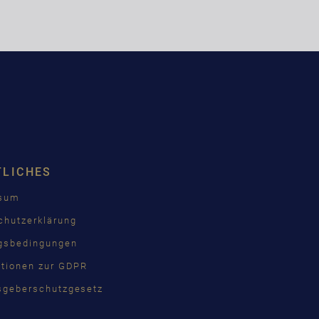
TLICHES
ssum
chutzerklärung
gsbedingungen
ationen zur GDPR
sgeberschutzgesetz