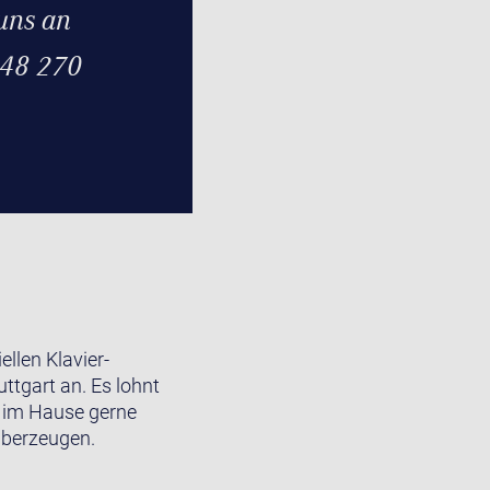
uns an
 48 270
llen Klavier-
tgart an. Es lohnt
ns im Hause gerne
überzeugen.