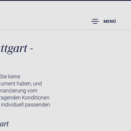
TOGGLE
MENÜ
DROPDOWN
tgart -
 Sie keine
trument haben, und
Finanzierung vom
rragenden Konditionen
 individuell passenden
art