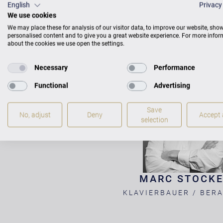
English
Privacy
We use cookies
IM C
We may place these for analysis of our visitor data, to improve our website, sho
personalised content and to give you a great website experience. For more info
about the cookies we use open the settings.
Necessary
Performance
Functional
Advertising
Save
No, adjust
Deny
Accept a
selection
MARC STOCK
KLAVIERBAUER / BER