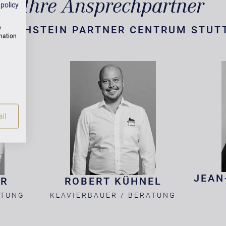
Ihre Ansprechpartner
 policy
. BECHSTEIN PARTNER CENTRUM STUT
w
rmation
ll
JEAN
ER
ROBERT KÜHNEL
ATUNG
KLAVIERBAUER / BERATUNG