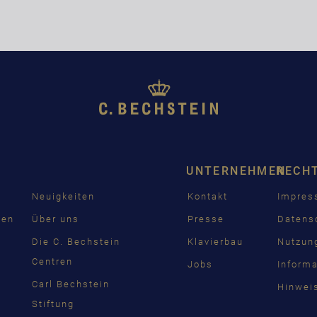
UNTERNEHMEN
RECH
Neuigkeiten
Kontakt
Impre
den
Über uns
Presse
Datens
n
Die C. Bechstein
Klavierbau
Nutzun
Centren
Jobs
Inform
Carl Bechstein
Hinwei
Stiftung