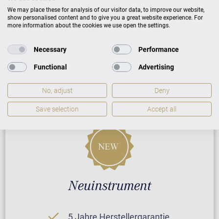
ZUSATZLEISTUNGEN FÜR C. BECHSTEIN
We may place these for analysis of our visitor data, to improve our website,
RESIDENCE R 6 ELEGANCE
show personalised content and to give you a great website experience. For
more information about the cookies we use open the settings.
Necessary
Performance
PREISLISTE HERUNTERLADEN
Functional
Advertising
No, adjust
Deny
Save selection
Accept all
Neuinstrument
5 Jahre Herstellergarantie