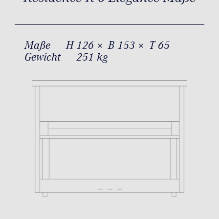
Maße
H 126 × B 153 × T 65
Gewicht
251 kg