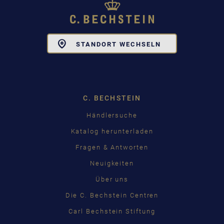
Toggle
STANDORT WECHSELN
Dropdown
C. BECHSTEIN
Händlersuche
Katalog herunterladen
Fragen & Antworten
Neuigkeiten
Über uns
Die C. Bechstein Centren
Carl Bechstein Stiftung