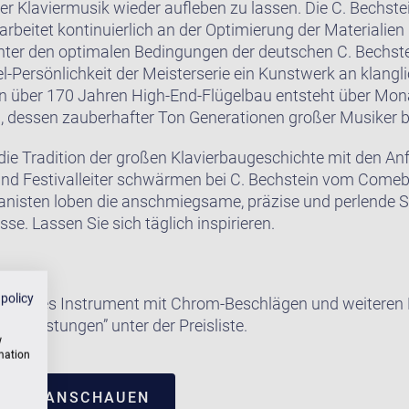
er Klaviermusik wieder aufleben zu lassen. Die C. Bechst
rbeitet kontinuierlich an der Optimierung der Materialien
nter den optimalen Bedingungen der deutschen C. Bechst
el-Persönlichkeit der Meisterserie ein Kunstwerk an klangli
on über 170 Jahren High-End-Flügelbau entsteht über Mon
n, dessen zauberhafter Ton Generationen großer Musiker b
 die Tradition der großen Klavierbaugeschichte mit den 
 und Festivalleiter schwärmen bei C. Bechstein vom Come
ianisten loben die anschmiegsame, präzise und perlende Sp
se. Lassen Sie sich täglich inspirieren.
 policy
e dieses Instrument mit Chrom-Beschlägen und weiteren E
satzleistungen” unter der Preisliste.
w
rmation
TRUM ANSCHAUEN