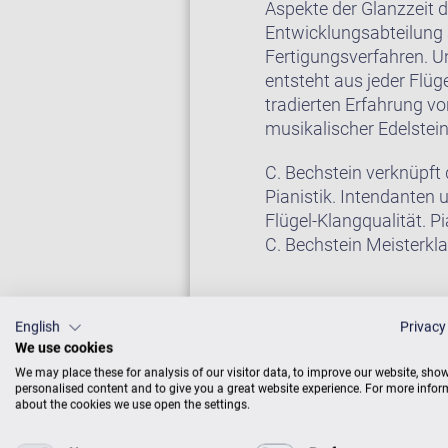
Aspekte der Glanzzeit d
Entwicklungsabteilung a
Fertigungsverfahren. U
entsteht aus jeder Flüg
tradierten Erfahrung v
musikalischer Edelstei
C. Bechstein verknüpft
Pianistik. Intendanten
Flügel-Klangqualität. P
C. Bechstein Meisterklas
English
Privacy
Auf Wunsch erhalten Si
We use cookies
Sie weiter unten bei “Zu
We may place these for analysis of our visitor data, to improve our website, sho
personalised content and to give you a great website experience. For more info
about the cookies we use open the settings.
FLÜGEL IM CEN