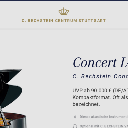
C. BECHSTEIN CENTRUM
STUTTGART
Concert L
C. Bechstein Con
UVP ab 90.000 € (DE/AT
Kompaktformat. Oft als
bezeichnet.
Dieses akustische Instrument 
Optional mit
C. BECHSTEIN V