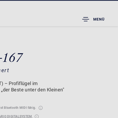
TOGGLE
MENÜ
DROPDOWN
-167
cert
) – Profiflügel im
 „der Beste unter den Kleinen"
ist Bluetooth MIDI fähig.
ARIO DIGITALSYSTEM