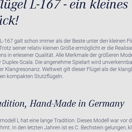
lügel L-167 - ein kleines
ück!
 L-167 galt schon immer als der Beste unter den kleinen Flü
rotz seiner relativ kleinen Größe ermöglicht er die Realisi
s in erlesener Qualität. Alle Merkmale der größeren Model
er Duplex-Scala. Die angenehme Spielart wird unverkennb
her Klangresonanz. Weltweit gilt dieser Flügel als der klan
den kompakten Stutzflügeln.
adition, Hand-Made in Germany
modell L hat eine lange Tradition. Dieses Modell war vor
mt. In den letzten Jahren ist es C. Bechstein gelungen, k