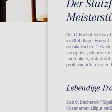
Der Stutzf
Meisterst
Der C. Bechstein Flügel
im Stutzflügel-Format. T
musikalischen Gedanken
angepasst, inklusive d
feinfühliger, erstaunlic
professionellste unter 
Lebendige Tr
Das C. Bechstein Flügel
Kosenamen Liliput berüh