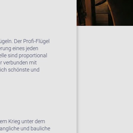
geln. Der Profi-Flügel
erung eines jeden
le sind proportional
ar verbunden mit
glich schönste und
 dem Krieg unter dem
langliche und bauliche