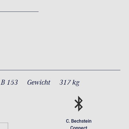
 B 153
Gewicht
317 kg
C. Bechstein
Connect