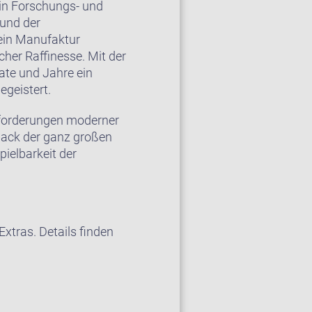
ein Forschungs- und
 und der
ein Manufaktur
cher Raffinesse. Mit der
ate und Jahre ein
egeistert.
Anforderungen moderner
back der ganz großen
ielbarkeit der
xtras. Details finden