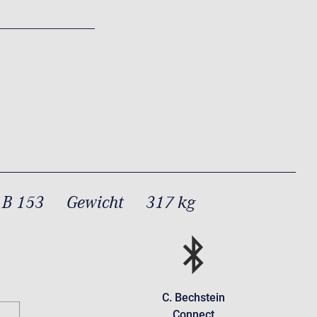
 B 153
Gewicht
317 kg
C. Bechstein
Connect