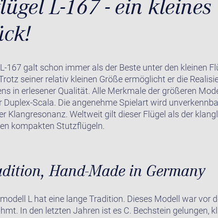
lügel L-167 - ein kleines
ück!
 L-167 galt schon immer als der Beste unter den kleinen Flü
rotz seiner relativ kleinen Größe ermöglicht er die Realisi
s in erlesener Qualität. Alle Merkmale der größeren Model
er Duplex-Scala. Die angenehme Spielart wird unverkennb
her Klangresonanz. Weltweit gilt dieser Flügel als der klan
den kompakten Stutzflügeln.
adition, Hand-Made in Germany
modell L hat eine lange Tradition. Dieses Modell war vor
mt. In den letzten Jahren ist es C. Bechstein gelungen, k