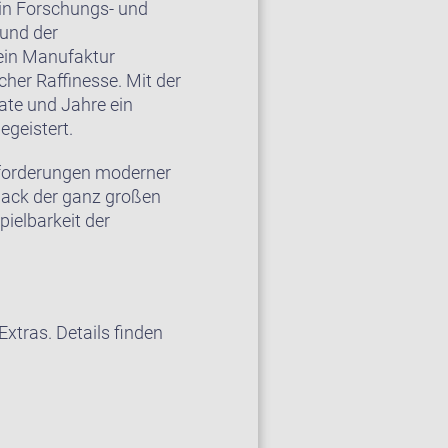
ein Forschungs- und
 und der
ein Manufaktur
cher Raffinesse. Mit der
ate und Jahre ein
egeistert.
Anforderungen moderner
back der ganz großen
ielbarkeit der
xtras. Details finden