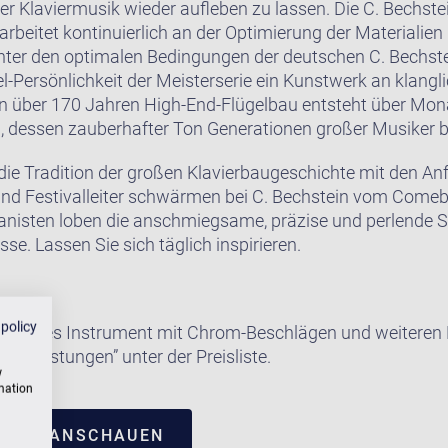
er Klaviermusik wieder aufleben zu lassen. Die C. Bechst
rbeitet kontinuierlich an der Optimierung der Materialien
nter den optimalen Bedingungen der deutschen C. Bechst
el-Persönlichkeit der Meisterserie ein Kunstwerk an klangli
on über 170 Jahren High-End-Flügelbau entsteht über Mon
n, dessen zauberhafter Ton Generationen großer Musiker b
 die Tradition der großen Klavierbaugeschichte mit den 
 und Festivalleiter schwärmen bei C. Bechstein vom Come
ianisten loben die anschmiegsame, präzise und perlende Sp
se. Lassen Sie sich täglich inspirieren.
 policy
e dieses Instrument mit Chrom-Beschlägen und weiteren E
satzleistungen” unter der Preisliste.
w
rmation
TRUM ANSCHAUEN