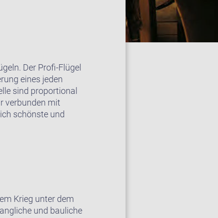
geln. Der Profi-Flügel
erung eines jeden
le sind proportional
ar verbunden mit
glich schönste und
 dem Krieg unter dem
langliche und bauliche