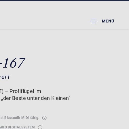
TOGGLE
MENÜ
DROPDOWN
-167
cert
) – Profiflügel im
 „der Beste unter den Kleinen"
ist Bluetooth MIDI fähig.
ARIO DIGITALSYSTEM