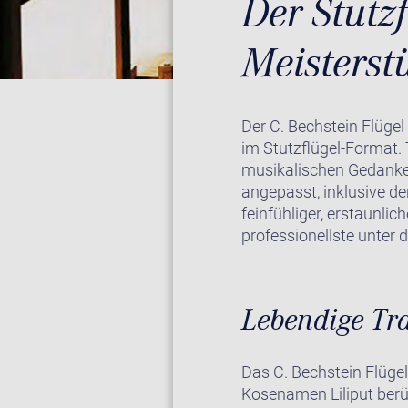
Der Stutzf
Meisterst
Der C. Bechstein Flügel
im Stutzflügel-Format. T
musikalischen Gedanken
angepasst, inklusive d
feinfühliger, erstaunlic
professionellste unter 
Lebendige Tr
Das C. Bechstein Flügel
Kosenamen Liliput berüh