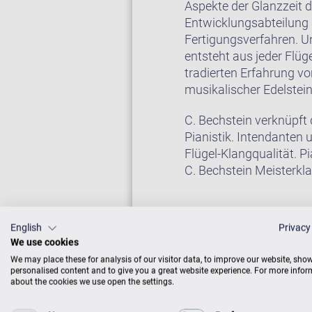
Aspekte der Glanzzeit d
Entwicklungsabteilung a
Fertigungsverfahren. U
entsteht aus jeder Flüg
tradierten Erfahrung v
musikalischer Edelstei
C. Bechstein verknüpft
Pianistik. Intendanten
Flügel-Klangqualität. P
C. Bechstein Meisterklas
English
Privacy
Auf Wunsch erhalten Si
We use cookies
Sie weiter unten bei “Zu
We may place these for analysis of our visitor data, to improve our website, sho
personalised content and to give you a great website experience. For more info
about the cookies we use open the settings.
FLÜGEL IM CEN