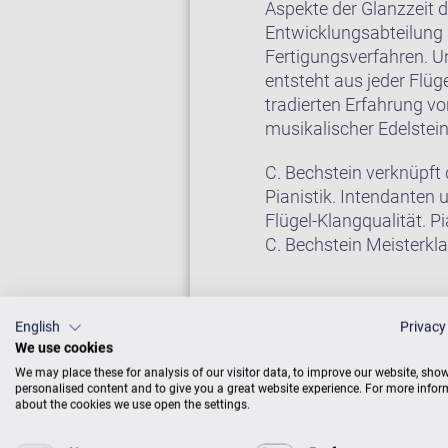
Aspekte der Glanzzeit d
Entwicklungsabteilung a
Fertigungsverfahren. U
entsteht aus jeder Flüg
tradierten Erfahrung v
musikalischer Edelstei
C. Bechstein verknüpft
Pianistik. Intendanten
Flügel-Klangqualität. P
C. Bechstein Meisterklas
English
Privacy
Auf Wunsch erhalten Si
We use cookies
Sie weiter unten bei “Zu
We may place these for analysis of our visitor data, to improve our website, sho
personalised content and to give you a great website experience. For more info
about the cookies we use open the settings.
FLÜGEL IM CEN