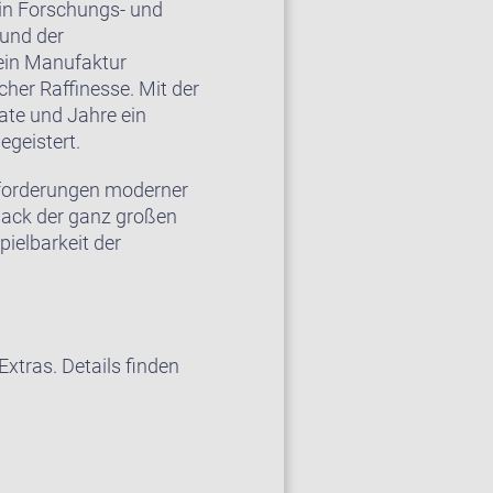
ein Forschungs- und
 und der
ein Manufaktur
cher Raffinesse. Mit der
ate und Jahre ein
egeistert.
Anforderungen moderner
back der ganz großen
ielbarkeit der
xtras. Details finden