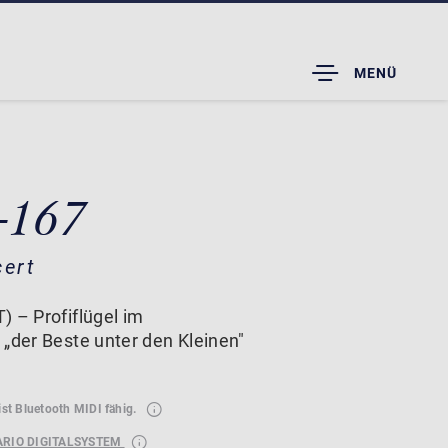
TOGGLE
MENÜ
DROPDOWN
-167
cert
) – Profiflügel im
 „der Beste unter den Kleinen"
ist Bluetooth MIDI fähig.
ARIO DIGITALSYSTEM