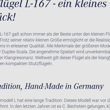
lügel L-167 - ein kleines
ück!
 L-167 galt schon immer als der Beste unter den kleinen Flü
rotz seiner relativ kleinen Größe ermöglicht er die Realisi
s in erlesener Qualität. Alle Merkmale der größeren Model
er Duplex-Scala. Die angenehme Spielart wird unverkennb
her Klangresonanz. Weltweit gilt dieser Flügel als der klan
den kompakten Stutzflügeln.
adition, Hand-Made in Germany
modell L hat eine lange Tradition. Dieses Modell war vor
mt. In den letzten Jahren ist es C. Bechstein gelungen, k