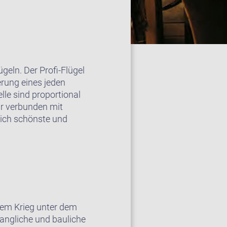
geln. Der Profi-Flügel
erung eines jeden
le sind proportional
ar verbunden mit
glich schönste und
 dem Krieg unter dem
langliche und bauliche