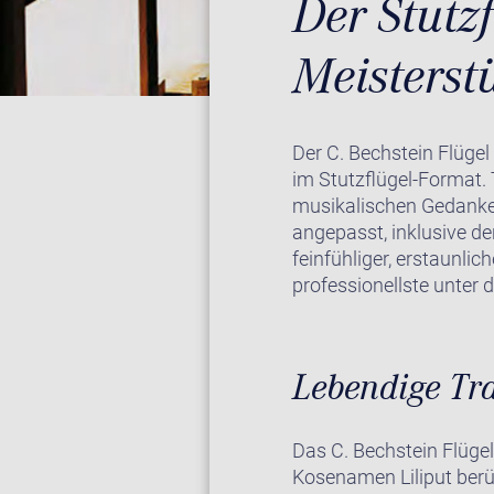
Der Stutzf
Meisterst
Der C. Bechstein Flügel
im Stutzflügel-Format. T
musikalischen Gedanken
angepasst, inklusive d
feinfühliger, erstaunlic
professionellste unter 
Lebendige Tr
Das C. Bechstein Flügel
Kosenamen Liliput berüh