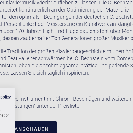
er Klaviermusik wieder aufleben zu lassen. Die C. Bechst
rbeitet kontinuierlich an der Optimierung der Materialien
nter den optimalen Bedingungen der deutschen C. Bechst
el-Persönlichkeit der Meisterserie ein Kunstwerk an klangli
on über 170 Jahren High-End-Flügelbau entsteht über Mon
n, dessen zauberhafter Ton Generationen großer Musiker b
 die Tradition der großen Klavierbaugeschichte mit den 
 und Festivalleiter schwärmen bei C. Bechstein vom Come
ianisten loben die anschmiegsame, präzise und perlende Sp
se. Lassen Sie sich täglich inspirieren.
 policy
e dieses Instrument mit Chrom-Beschlägen und weiteren E
satzleistungen” unter der Preisliste.
w
rmation
TRUM ANSCHAUEN