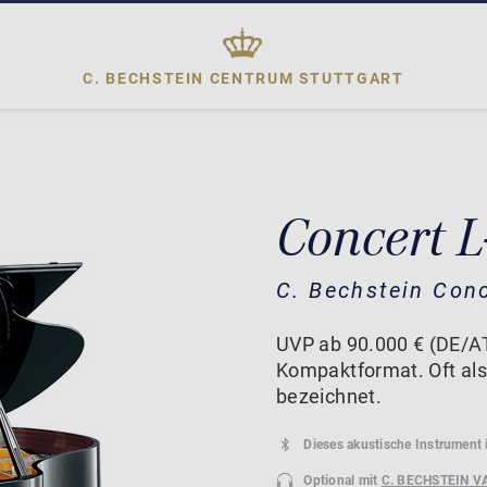
C. BECHSTEIN CENTRUM
STUTTGART
Concert L
C. Bechstein Con
UVP ab 90.000 € (DE/AT
Kompaktformat. Oft als
bezeichnet.
Dieses akustische Instrument 
Optional mit
C. BECHSTEIN V