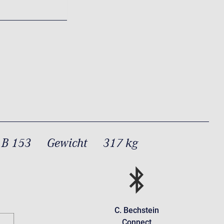
 B 153
Gewicht
317 kg
C. Bechstein
Connect