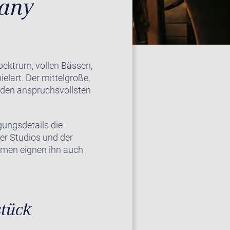
many
pektrum, vollen Bässen,
lart. Der mittelgroße,
uf den anspruchsvollsten
gungsdetails die
der Studios und der
umen eignen ihn auch
stück