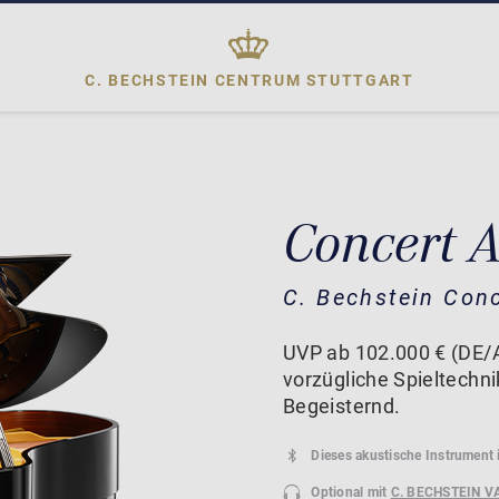
C. BECHSTEIN CENTRUM
STUTTGART
Concert 
C. Bechstein Con
UVP ab 102.000 € (DE/A
vorzügliche Spieltechn
Begeisternd.
Dieses akustische Instrument 
Optional mit
C. BECHSTEIN V