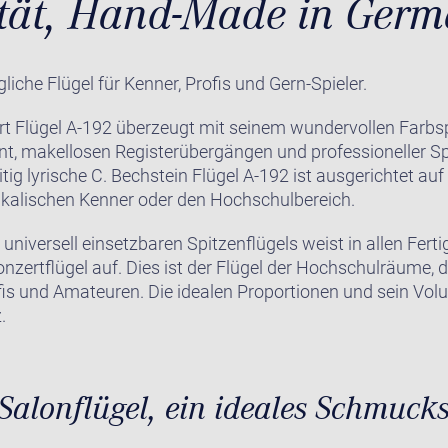
ität, Hand-Made in Ger
iche Flügel für Kenner, Profis und Gern-Spieler.
rt Flügel A-192 überzeugt mit seinem wundervollen Farbs
t, makellosen Registerübergängen und professioneller Spie
eitig lyrische C. Bechstein Flügel A-192 ist ausgerichtet a
kalischen Kenner oder den Hochschulbereich.
niversell einsetzbaren Spitzenflügels weist in allen Ferti
Konzertflügel auf. Dies ist der Flügel der Hochschulräume, 
is und Amateuren. Die idealen Proportionen und sein Vol
.
 Salonflügel, ein ideales Schmuck