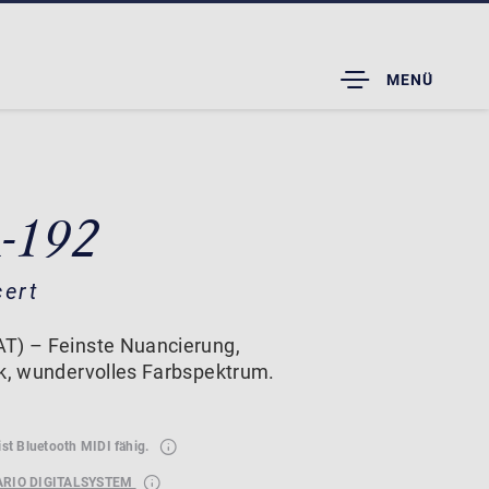
TOGGLE
MENÜ
DROPDOWN
A-192
cert
T) – Feinste Nuancierung,
ik, wundervolles Farbspektrum.
ist Bluetooth MIDI fähig.
ARIO DIGITALSYSTEM