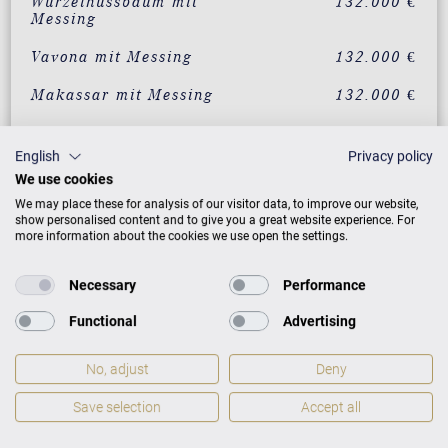
Wurzelnussbaum mit
132.000 €
Messing
Vavona mit Messing
132.000 €
Makassar mit Messing
132.000 €
Santos Palisander mit
132.000 €
Messing
English
Privacy policy
We use cookies
Pyramidenmahagoni mit
132.000 €
Messing
We may place these for analysis of our visitor data, to improve our website,
show personalised content and to give you a great website experience. For
more information about the cookies we use open the settings.
Mahagoni
132.290 €
Klassikausführung
Necessary
Performance
Mahagoni
Auf Anfrage
Intarsienausführung
Functional
Advertising
No, adjust
Deny
ZUSATZLEISTUNGEN FÜR C. BECHSTEIN
CONCERT A-192
Save selection
Accept all