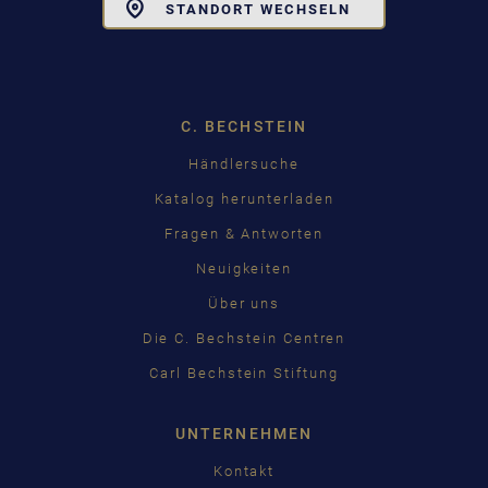
Toggle
STANDORT WECHSELN
Dropdown
C. BECHSTEIN
Händlersuche
Katalog herunterladen
Fragen & Antworten
Neuigkeiten
Über uns
Die C. Bechstein Centren
Carl Bechstein Stiftung
UNTERNEHMEN
Kontakt