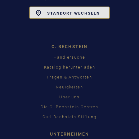
Toggle
STANDORT WECHSELN
Dropdown
C. BECHSTEIN
Händlersuche
Katalog herunterladen
Fragen & Antworten
Neuigkeiten
Über uns
Die C. Bechstein Centren
Carl Bechstein Stiftung
UNTERNEHMEN