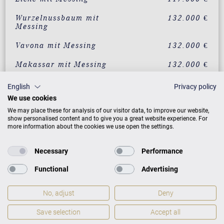
Wurzelnussbaum mit
132.000 €
Messing
Vavona mit Messing
132.000 €
Makassar mit Messing
132.000 €
Santos Palisander mit
132.000 €
English
Privacy policy
Messing
We use cookies
Pyramidenmahagoni mit
132.000 €
We may place these for analysis of our visitor data, to improve our website,
Messing
show personalised content and to give you a great website experience. For
more information about the cookies we use open the settings.
Mahagoni
132.290 €
Klassikausführung
Necessary
Performance
Mahagoni
Auf Anfrage
Functional
Advertising
Intarsienausführung
No, adjust
Deny
ZUSATZLEISTUNGEN FÜR C. BECHSTEIN
Save selection
Accept all
CONCERT A-192