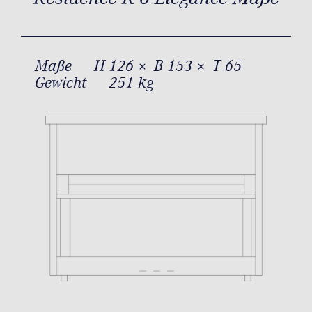
Maße
H 126 × B 153 × T 65
Gewicht
251 kg