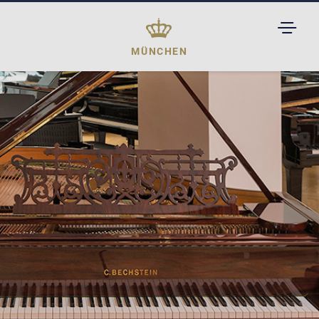
TOGGL
DROPD
MÜNCHEN