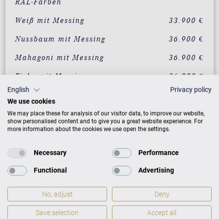
RAL-Farben
Weiß mit Messing
33.900 €
Nussbaum mit Messing
36.900 €
Mahagoni mit Messing
36.900 €
Eiche mit Messing
36.900 €
English
Privacy policy
Wurzelnussbaum mit
39.900 €
We use cookies
Messing
We may place these for analysis of our visitor data, to improve our website,
Vavona mit Messing
39.900 €
show personalised content and to give you a great website experience. For
more information about the cookies we use open the settings.
Makassar mit Messing
39.900 €
Necessary
Performance
Santos Palisander mit
39.900 €
Messing
Functional
Advertising
Pyramidenmahagoni mit
39.900 €
Messing
No, adjust
Deny
Save selection
Accept all