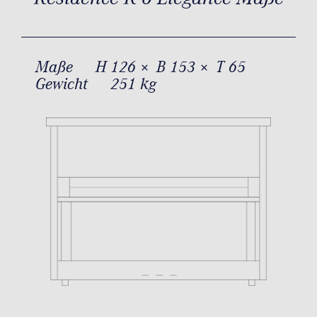
Maße
H 126 × B 153 × T 65
Gewicht
251 kg