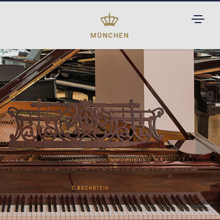
TOGGL
DROPD
MÜNCHEN