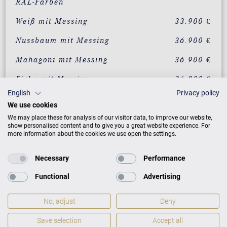
RAL-Farben
Weiß mit Messing
33.900 €
Nussbaum mit Messing
36.900 €
Mahagoni mit Messing
36.900 €
Eiche mit Messing
36.900 €
English
Privacy policy
Wurzelnussbaum mit
39.900 €
We use cookies
Messing
We may place these for analysis of our visitor data, to improve our website,
Vavona mit Messing
39.900 €
show personalised content and to give you a great website experience. For
more information about the cookies we use open the settings.
Makassar mit Messing
39.900 €
Necessary
Performance
Santos Palisander mit
39.900 €
Messing
Functional
Advertising
Pyramidenmahagoni mit
39.900 €
Messing
No, adjust
Deny
Save selection
Accept all