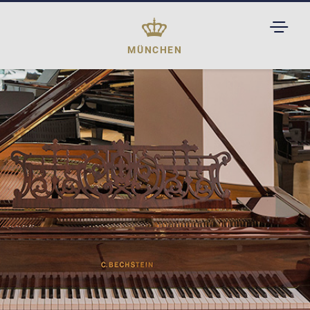
TOGGL
DROPD
MÜNCHEN