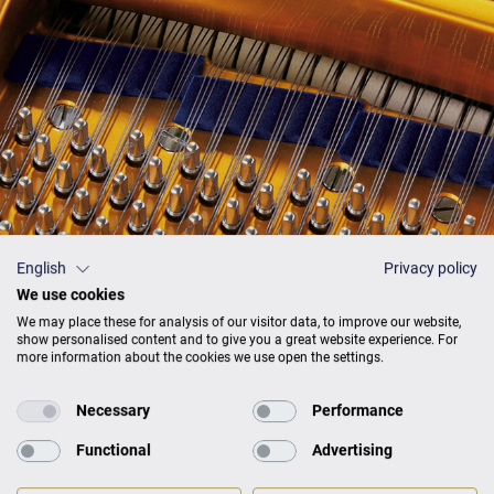
English
Privacy policy
We use cookies
Preisliste
We may place these for analysis of our visitor data, to improve our website,
show personalised content and to give you a great website experience. For
more information about the cookies we use open the settings.
AUSFÜHRUNG
PREISE
Necessary
Performance
Functional
Advertising
Schwarz
26.500 €