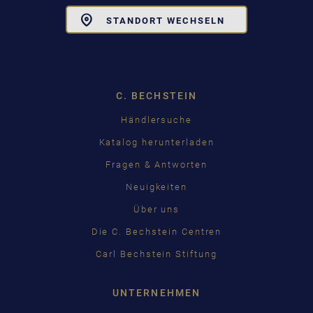
Toggle
STANDORT WECHSELN
Dropdown
C. BECHSTEIN
Händlersuche
Katalog herunterladen
Fragen & Antworten
Neuigkeiten
Über uns
Die C. Bechstein Centren
Carl Bechstein Stiftung
UNTERNEHMEN