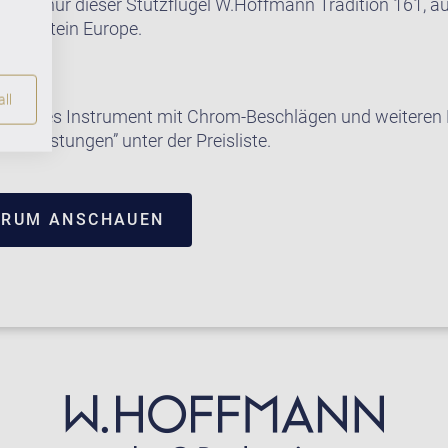
icht nur dieser Stutzflügel W.Hoffmann Tradition 161, au
 Bechstein Europe.
ll
e dieses Instrument mit Chrom-Beschlägen und weiteren E
satzleistungen” unter der Preisliste.
TRUM ANSCHAUEN