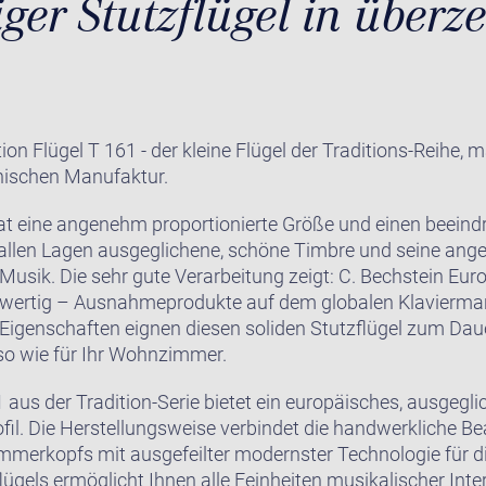
iger Stutzflügel in über
n Flügel T 161 - der kleine Flügel der Traditions-Reihe, 
hischen Manufaktur.
hat eine angenehm proportionierte Größe und einen beein
 allen Lagen ausgeglichene, schöne Timbre und seine ang
Musik. Die sehr gute Verarbeitung zeigt: C. Bechstein Euro
 wertig – Ausnahmeprodukte auf dem globalen Klaviermark
 Eigenschaften eignen diesen soliden Stutzflügel zum Daue
o wie für Ihr Wohnzimmer.
1 aus der Tradition-Serie bietet ein europäisches, ausgegl
il. Die Herstellungsweise verbindet die handwerkliche Be
merkopfs mit ausgefeilter modernster Technologie für d
lügels ermöglicht Ihnen alle Feinheiten musikalischer Inter