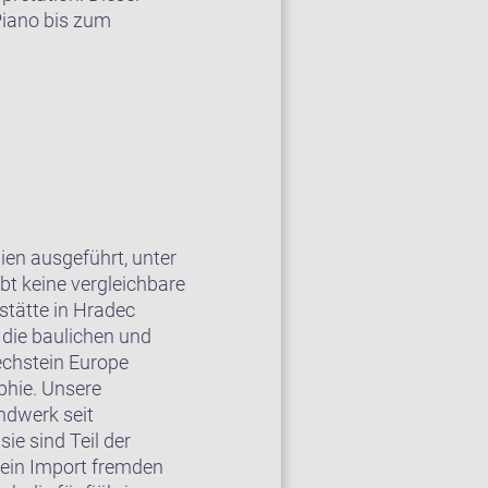
Piano bis zum
ien ausgeführt, unter
t keine vergleichbare
stätte in Hradec
die baulichen und
echstein Europe
phie. Unsere
ndwerk seit
ie sind Teil der
 kein Import fremden