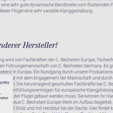
er eine sehr gute dynamische Bandbreite vom flüsternden 
dieser Flügel eine sehr variable Klanggestaltung.
derer Hersteller!
gung wird von Fachkräften der C. Bechstein Europe, Tschech
hen Führungsmannschaft von C. Bechstein Germany. Es gib
etenz in Europa. Ein Rundgang durch unsere Produktions
überzeugt mit dem Engagement der Mannschaft und durch 
 policy
ukturen. Die hervorragend geschulten Fachkräfte bei C. B
sene Einfühlungsvermögen für europäische Klangphiloso
w
ie ein guter Flügel gebaut werden muss. Sie kennen ihr Ha
rmation
 das neue C. Bechstein Europe Werk im Aufbau begleitet, s
ind mit Stolz und mit Herzblut bei der Sache. Hier findet