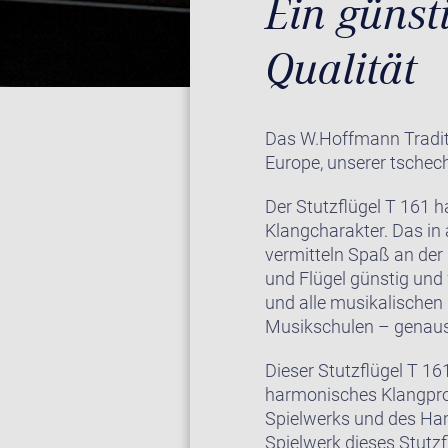
Ein günst
Qualität
Das W.Hoffmann Traditio
Europe, unserer tschec
Der Stutzflügel T 161 
Klangcharakter. Das in
vermitteln Spaß an der 
und Flügel günstig und
und alle musikalischen
Musikschulen – genaus
Dieser Stutzflügel T 16
harmonisches Klangprof
Spielwerks und des Ham
Spielwerk dieses Stutzf