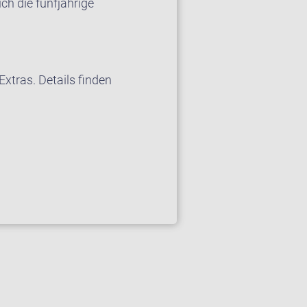
ch die fünfjährige
xtras. Details finden