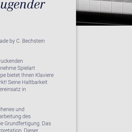
zeugender
made by C. Bechstein
druckenden
enehme Spielart
pe bietet Ihnen Klaviere
t! Seine Haltbarkeit
reinsatz in
ichenes und
arbeitung des
ie Grundfertigung. Das
pretation. Dieser