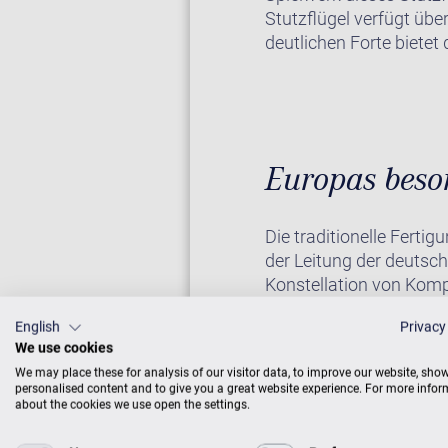
Stutzflügel verfügt üb
deutlichen Forte bietet 
Europas beson
Die traditionelle Ferti
der Leitung der deutsc
Konstellation von Komp
Králové (Königgrätz) 
English
Privacy
technischen Anlage-Str
We use cookies
verkörpern das gewach
We may place these for analysis of our visitor data, to improve our website, sho
Klavierbauer wissen, w
personalised content and to give you a great website experience. For more info
Generationen. Sie haben
about the cookies we use open the settings.
Erfolgsgeschichte und s