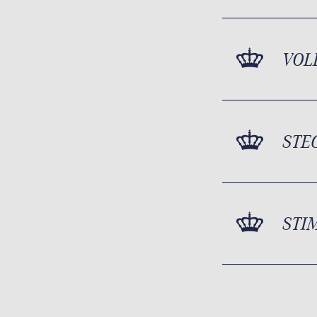
VOL
STE
STI