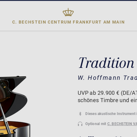
C. BECHSTEIN CENTRUM
FRANKFURT AM MAIN
Tradition
W. Hoffmann Trad
UVP ab 29.900 € (DE/AT)
schönes Timbre und ei
Dieses akustische Instrument 
Optional mit
C. BECHSTEIN V