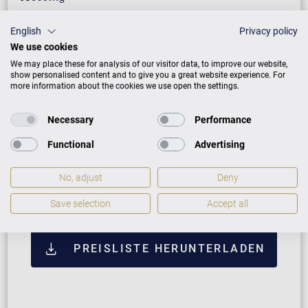
Vavona mit Messing
232.000 €
English
Privacy policy
We use cookies
Makassar mit Messing
232.000 €
We may place these for analysis of our visitor data, to improve our website,
Santos Palisander mit
232.000 €
show personalised content and to give you a great website experience. For
Messing
more information about the cookies we use open the settings.
Pyramidenmahagoni mit
232.000 €
Necessary
Performance
Messing
Functional
Advertising
ZUSATZLEISTUNGEN FÜR C. BECHSTEIN
No, adjust
Deny
CONCERT D-282
Save selection
Accept all
PREISLISTE HERUNTERLADEN